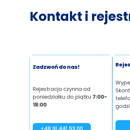
Kontakt i rejes
Rejes
Zadzwoń do nas!
Wypeł
Rejestracja czynna od
Skont
poniedziałku do piątku
7:00-
telef
18:00
godzi
+48 91 441 53 00