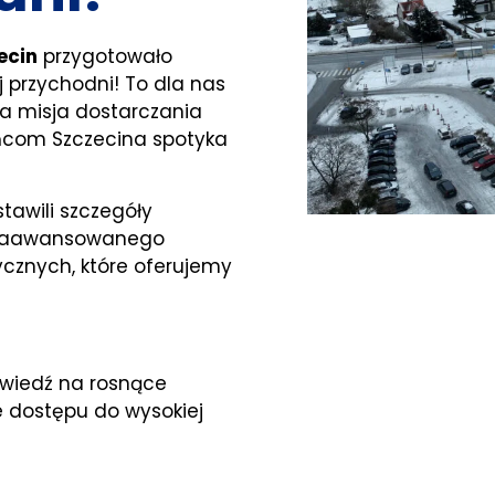
ecin
przygotowało
 przychodni! To dla nas
za misja dostarczania
ańcom Szczecina spotyka
tawili szczegóły
 zaawansowanego
cznych, które oferujemy
owiedź na rosnące
 dostępu do wysokiej