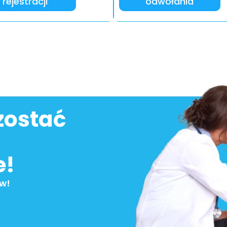
rejestracji
odwołania
zostać
e!
ów!