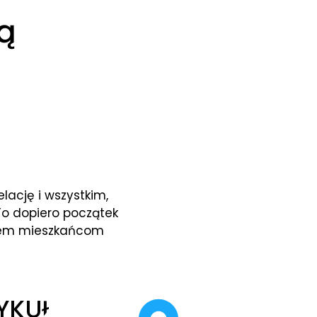
ą
lację i wszystkim,
 To dopiero początek
wiem mieszkańcom
YKUŁ: