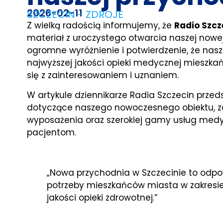
2026-02-11
SZCZECIN - ZDROJE
Z wielką radością informujemy, że
Radio Szcz
materiał z uroczystego otwarcia naszej nowej
ogromne wyróżnienie i potwierdzenie, że nas
najwyższej jakości opieki medycznej mieszk
się z zainteresowaniem i uznaniem.
W artykule dziennikarze Radia Szczecin przeds
dotyczące naszego nowoczesnego obiektu,
wyposażenia oraz szerokiej gamy usług medy
pacjentom.
„Nowa przychodnia w Szczecinie to odp
potrzeby mieszkańców miasta w zakresie
jakości opieki zdrowotnej.”