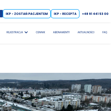
IKP - ZOSTAŃ PACJENTEM
IKP - RECEPTA
+48 91 441 53 00
REJESTRACJA
CENNIK
ABONAMENTY
AKTUALNOŚCI
FAQ