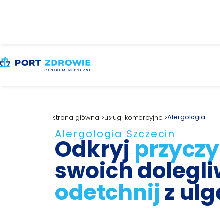
Alergologia
strona główna >
usługi komercyjne >
Alergologia Szczecin
Odkryj
przycz
swoich dolegli
odetchnij
z ulg