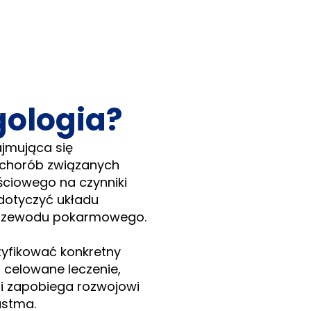
gologia?
ajmująca się
ą chorób związanych
ściowego na czynniki
 dotyczyć układu
 przewodu pokarmowego.
yfikować konkretny
 celowane leczenie,
 i zapobiega rozwojowi
astma.