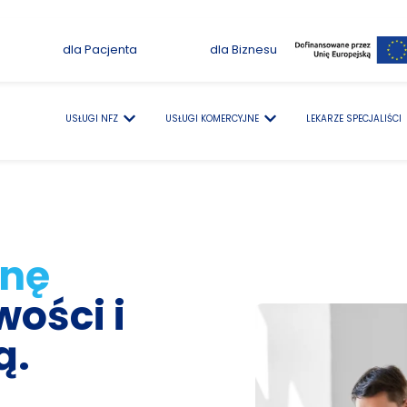
dla Pacjenta
dla Biznesu
USŁUGI NFZ
USŁUGI KOMERCYJNE
LEKARZE SPECJALIŚCI
ynę
wości i
ą.