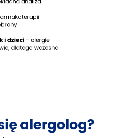
okładna analiza
farmakoterapii
obrany
 i dzieci
– alergie
stwie, dlatego wczesna
ię alergolog?