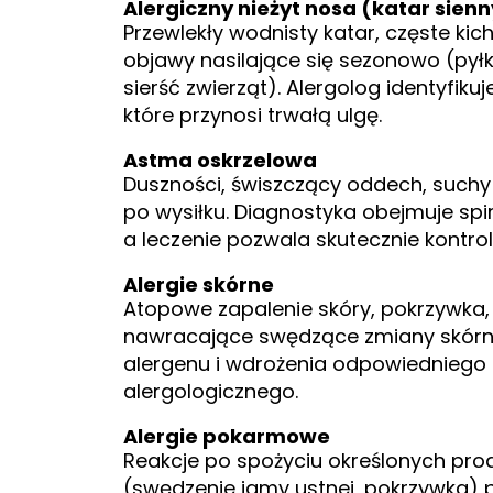
Alergiczny nieżyt nosa (katar sienn
Przewlekły wodnisty katar, częste kich
objawy nasilające się sezonowo (pyłki
sierść zwierząt). Alergolog identyfikuj
które przynosi trwałą ulgę.
Astma oskrzelowa
Duszności, świszczący oddech, suchy 
po wysiłku. Diagnostyka obejmuje spir
a leczenie pozwala skutecznie kontr
Alergie skórne
Atopowe zapalenie skóry, pokrzywka,
nawracające swędzące zmiany skórne
alergenu i wdrożenia odpowiedniego
alergologicznego.
Alergie pokarmowe
Reakcje po spożyciu określonych pr
(swędzenie jamy ustnej, pokrzywka) p