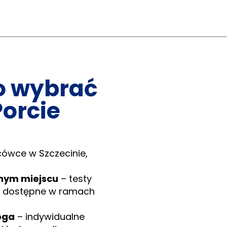
o wybrać
Porcie
cówce w Szczecinie,
nym miejscu
– testy
ria dostępne w ramach
oga
– indywidualne