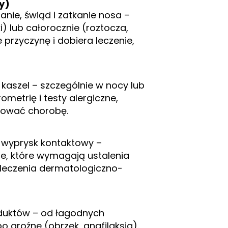
y)
anie, świąd i zatkanie nosa –
) lub całorocznie (roztocza,
e przyczynę i dobiera leczenie,
kaszel – szczególnie w nocy lub
ometrię i testy alergiczne,
olować chorobę.
 wyprysk kontaktowy –
, które wymagają ustalenia
 leczenia dermatologiczno-
oduktów – od łagodnych
o groźne (obrzek, anafilaksja).