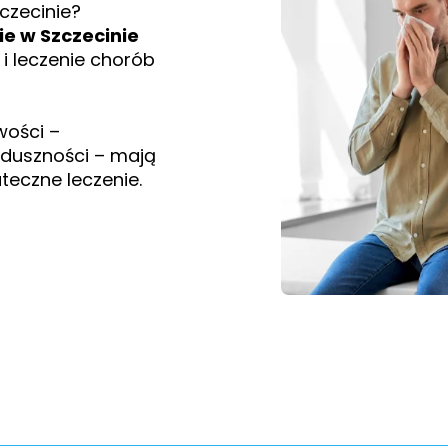
czecinie?
e w Szczecinie
i leczenie chorób
wości –
y duszności – mają
teczne leczenie.