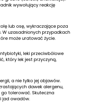
adnik wywołujący reakcję
czołę lub osę, wykraczające poza
a. W uzasadnionych przypadkach
które może uratować życie.
ntybiotyki, leki przeciwbólowe
ć, który lek jest przyczyną,
gii, a nie tylko jej objawów.
rastających dawek alergenu,
 go tolerować. Skuteczna
a i jad owadów.