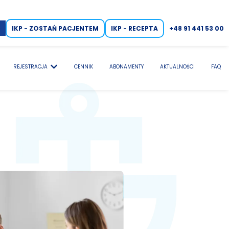
IKP - ZOSTAŃ PACJENTEM
IKP - RECEPTA
+48 91 441 53 00
REJESTRACJA
CENNIK
ABONAMENTY
AKTUALNOŚCI
FAQ