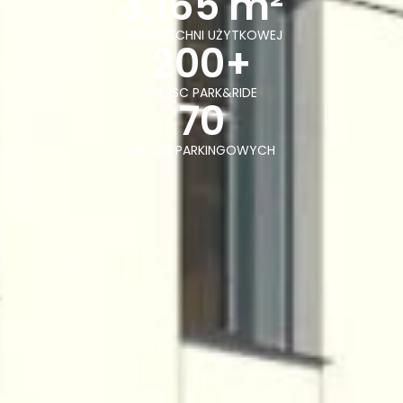
3,165
 m²
POWIERZCHNI UŻYTKOWEJ
200
+
MIEJSC PARK&RIDE
70
MIEJSC PARKINGOWYCH