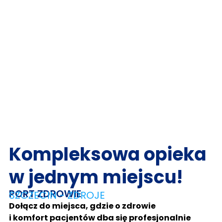
Kompleksowa opieka
w jednym miejscu!
PORT ZDROWIE
SZCZECIN - ZDROJE
Dołącz do miejsca, gdzie o zdrowie
i komfort pacjentów dba się profesjonalnie