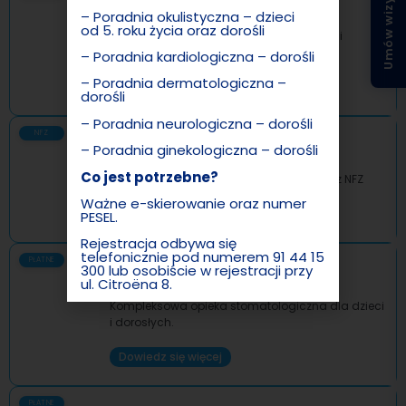
Umów wizytę
POZ
– Poradnia okulistyczna – dzieci
od 5. roku życia oraz dorośli
Podstawowa opieka medyczna dla dzieci
i dorosłych w ramach NFZ.
– Poradnia kardiologiczna – dorośli
– Poradnia dermatologiczna –
Dowiedz się więcej
dorośli
– Poradnia neurologiczna – dorośli
NFZ
Poradnie NFZ
– Poradnia ginekologiczna – dorośli
Co jest potrzebne?
Szeroki zakres usług finansowanych przez NFZ
Ważne e-skierowanie oraz numer
Dowiedz się więcej
PESEL.
Rejestracja odbywa się
telefonicznie pod numerem
91 44 15
PŁATNE
300
lub osobiście w rejestracji przy
Stomatologia
ul. Citroëna 8.
Kompleksowa opieka stomatologiczna dla dzieci
Zapraszamy do rejestracji.
i dorosłych.
Dowiedz się więcej
PŁATNE