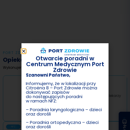
PORT ZDROWIE
Otwarcie poradni w
Opieka medyczna
Centrum Medycznym Port
Wykonujemy usługi specjalistyczne obejmujące:
Zdrowie
Szanowni Państwo,
Informujemy, że w lokalizacji przy
Lekarze Specjaliści
Citroëna 8 – Port Zdrowie można
dokonywać zapisów
Konsultacje i leczenie u doświadczonych lekarzy
do następujących poradni
w ramach NFZ:
różnych specjalizacji.
– Poradnia laryngologiczna – dzieci
Sprawdź
oraz dorośli
– Poradnia ortopedyczna – dzieci
oraz dorośli
NFZ