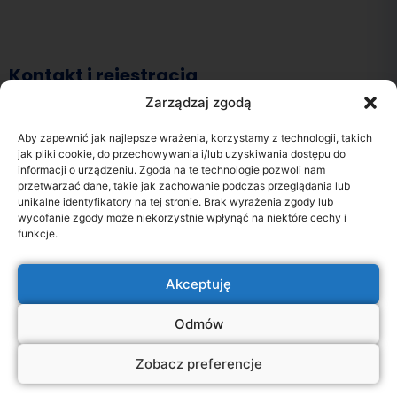
Kontakt i rejestracja
Zarządzaj zgodą
Zadzwoń do nas!
Aby zapewnić jak najlepsze wrażenia, korzystamy z technologii, takich
jak pliki cookie, do przechowywania i/lub uzyskiwania dostępu do
Rejestracja czynna od poniedziałku do piątku
7:00-18:00
informacji o urządzeniu. Zgoda na te technologie pozwoli nam
przetwarzać dane, takie jak zachowanie podczas przeglądania lub
+48 91 441 53 00
unikalne identyfikatory na tej stronie. Brak wyrażenia zgody lub
wycofanie zgody może niekorzystnie wpłynąć na niektóre cechy i
funkcje.
Rejestracja online
Akceptuję
Wypełnij formularz. Skontaktujemy się z Tobą telefonicznie w ciągu
24 godzin.
Odmów
Formularz rejestracji
Zobacz preferencje