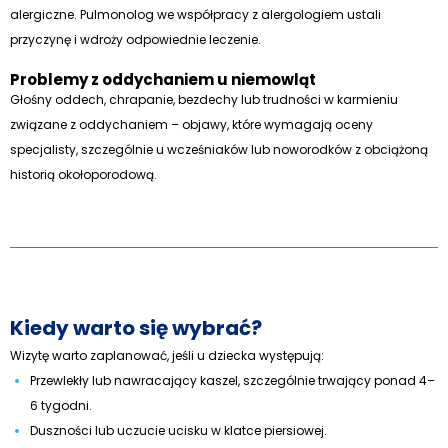
alergiczne. Pulmonolog we współpracy z alergologiem ustali
przyczynę i wdroży odpowiednie leczenie.
Problemy z oddychaniem u niemowląt
Głośny oddech, chrapanie, bezdechy lub trudności w karmieniu
związane z oddychaniem – objawy, które wymagają oceny
specjalisty, szczególnie u wcześniaków lub noworodków z obciążoną
historią okołoporodową.
Kiedy warto się wybrać?
Wizytę warto zaplanować, jeśli u dziecka występują:
Przewlekły lub nawracający kaszel, szczególnie trwający ponad 4–
6 tygodni.
Duszności lub uczucie ucisku w klatce piersiowej.