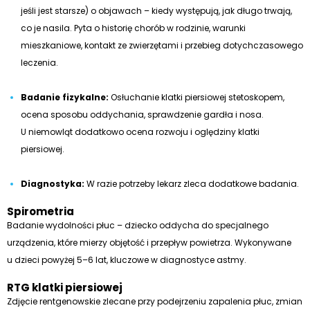
jeśli jest starsze) o objawach – kiedy występują, jak długo trwają,
co je nasila. Pyta o historię chorób w rodzinie, warunki
mieszkaniowe, kontakt ze zwierzętami i przebieg dotychczasowego
leczenia.
Badanie fizykalne:
Osłuchanie klatki piersiowej stetoskopem,
ocena sposobu oddychania, sprawdzenie gardła i nosa.
U niemowląt dodatkowo ocena rozwoju i oględziny klatki
piersiowej.
Diagnostyka:
W razie potrzeby lekarz zleca dodatkowe badania.
Spirometria
Badanie wydolności płuc – dziecko oddycha do specjalnego
urządzenia, które mierzy objętość i przepływ powietrza. Wykonywane
u dzieci powyżej 5–6 lat, kluczowe w diagnostyce astmy.
RTG klatki piersiowej
Zdjęcie rentgenowskie zlecane przy podejrzeniu zapalenia płuc, zmian