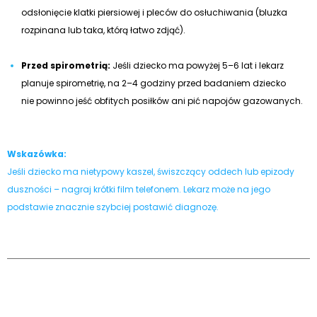
odsłonięcie klatki piersiowej i pleców do osłuchiwania (bluzka
rozpinana lub taka, którą łatwo zdjąć).
Przed spirometrią:
Jeśli dziecko ma powyżej 5–6 lat i lekarz
planuje spirometrię, na 2–4 godziny przed badaniem dziecko
nie powinno jeść obfitych posiłków ani pić napojów gazowanych.
Wskazówka:
Jeśli dziecko ma nietypowy kaszel, świszczący oddech lub epizody
duszności – nagraj krótki film telefonem. Lekarz może na jego
podstawie znacznie szybciej postawić diagnozę.