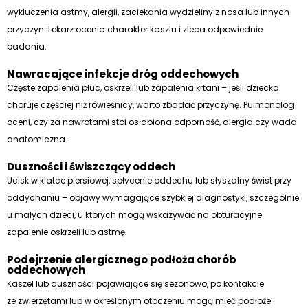
wykluczenia astmy, alergii, zaciekania wydzieliny z nosa lub innych
przyczyn. Lekarz ocenia charakter kaszlu i zleca odpowiednie
badania.
Nawracające infekcje dróg oddechowych
Częste zapalenia płuc, oskrzeli lub zapalenia krtani – jeśli dziecko
choruje częściej niż rówieśnicy, warto zbadać przyczynę. Pulmonolog
oceni, czy za nawrotami stoi osłabiona odporność, alergia czy wada
anatomiczna.
Duszności i świszczący oddech
Ucisk w klatce piersiowej, spłycenie oddechu lub słyszalny świst przy
oddychaniu – objawy wymagające szybkiej diagnostyki, szczególnie
u małych dzieci, u których mogą wskazywać na obturacyjne
zapalenie oskrzeli lub astmę.
Podejrzenie alergicznego podłoża chorób
oddechowych
Kaszel lub duszności pojawiające się sezonowo, po kontakcie
ze zwierzętami lub w określonym otoczeniu mogą mieć podłoże