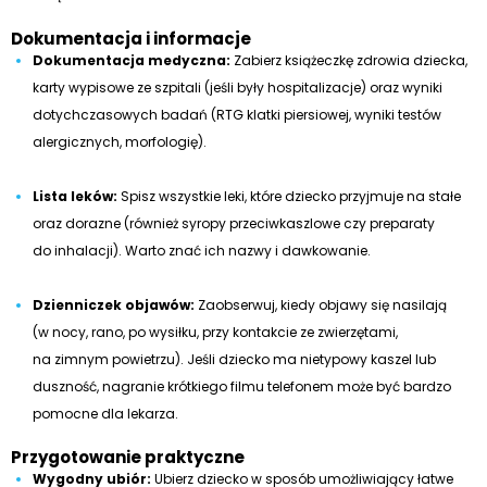
Dokumentacja i informacje
Dokumentacja medyczna:
Zabierz książeczkę zdrowia dziecka,
karty wypisowe ze szpitali (jeśli były hospitalizacje) oraz wyniki
dotychczasowych badań (RTG klatki piersiowej, wyniki testów
alergicznych, morfologię).
Lista leków:
Spisz wszystkie leki, które dziecko przyjmuje na stałe
oraz dorazne (również syropy przeciwkaszlowe czy preparaty
do inhalacji). Warto znać ich nazwy i dawkowanie.
Dzienniczek objawów:
Zaobserwuj, kiedy objawy się nasilają
(w nocy, rano, po wysiłku, przy kontakcie ze zwierzętami,
na zimnym powietrzu). Jeśli dziecko ma nietypowy kaszel lub
duszność, nagranie krótkiego filmu telefonem może być bardzo
pomocne dla lekarza.
Przygotowanie praktyczne
Wygodny ubiór:
Ubierz dziecko w sposób umożliwiający łatwe