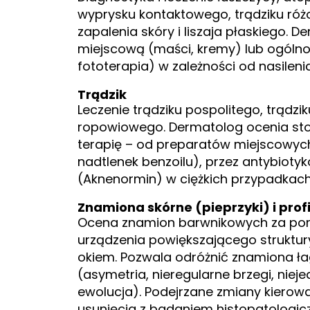
wyprysku kontaktowego, trądziku ró
zapalenia skóry i liszaja płaskiego. 
miejscową (maści, kremy) lub ogólno
fototerapia) w zależności od nasileni
Trądzik
Leczenie trądziku pospolitego, trądzi
ropowiowego. Dermatolog ocenia st
terapię – od preparatów miejscowych
nadtlenek benzoilu), przez antybiotyk
(Aknenormin) w ciężkich przypadkach
Znamiona skórne (pieprzyki) i prof
Ocena znamion barwnikowych za p
urządzenia powiększającego struktur
okiem. Pozwala odróżnić znamiona ł
(asymetria, nieregularne brzegi, nie
ewolucja). Podejrzane zmiany kierow
usunięcia z badaniem histopatologic