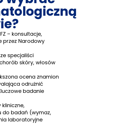
atologiczną
ie?
Z – konsultacje,
ne przez Narodowy
e specjaliści
 chorób skóry, włosów
ększona ocena znamion
alająca odrużnić
Kluczowe badanie
kliniczne,
łu do badań (wymaz,
nia laboratoryjne