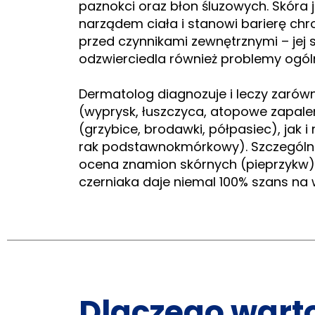
paznokci oraz błon śluzowych. Skóra 
narządem ciała i stanowi barierę ch
przed czynnikami zewnętrznymi – jej 
odzwierciedla również problemy ogól
Dermatolog diagnozuje i leczy zarów
(wyprysk, łuszczyca, atopowe zapalen
(grzybice, brodawki, półpasiec), jak 
rak podstawnokmórkowy). Szczególni
ocena znamion skórnych (pieprzykw)
czerniaka daje niemal 100% szans na 
Dlaczego wart