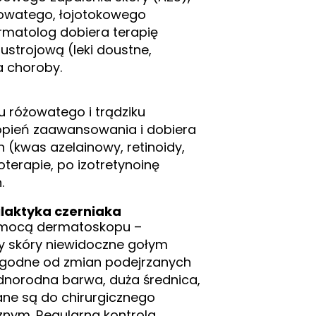
żowatego, łojotokowego
Dermatolog dobiera terapię
ustrojową (leki doustne,
a choroby.
ku różowatego i trądziku
opień zaawansowania i dobiera
 (kwas azelainowy, retinoidy,
oterapie, po izotretynoinę
.
ilaktyka czerniaka
omocą dermatoskopu –
y skóry niewidoczne gołym
agodne od zmian podejrzanych
jednorodna barwa, duża średnica,
ane są do chirurgicznego
znym. Regularna kontrola