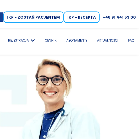
IKP - ZOSTAŃ PACJENTEM
IKP - RECEPTA
+48 91 441 53 00
REJESTRACJA
CENNIK
ABONAMENTY
AKTUALNOŚCI
FAQ