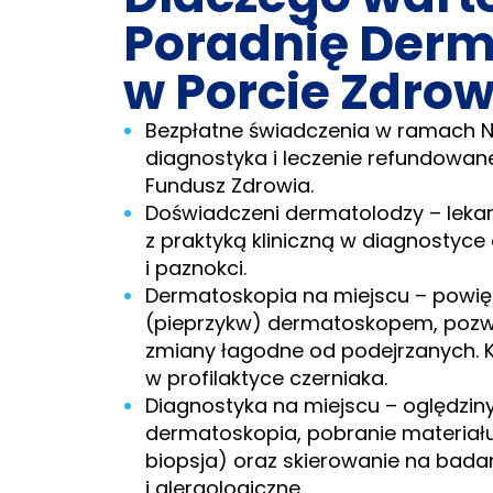
Poradnię Derm
w Porcie Zdrow
Bezpłatne świadczenia w ramach NF
diagnostyka i leczenie refundowa
Fundusz Zdrowia.
Doświadczeni dermatolodzy – lekarz
z praktyką kliniczną w diagnostyce
i paznokci.
Dermatoskopia na miejscu – powi
(pieprzykw) dermatoskopem, pozw
zmiany łagodne od podejrzanych. 
w profilaktyce czerniaka.
Diagnostyka na miejscu – oględziny 
dermatoskopia, pobranie materia
biopsja) oraz skierowanie na bada
i alergologiczne.