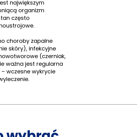
jest największym
roniącą organizm
stan często
noustrojowe.
no choroby zapalne
ie skóry), infekcyjne
i nowotworowe (czerniak,
e ważna jest regularna
 – wczesne wykrycie
wyleczenie.
o wybrać