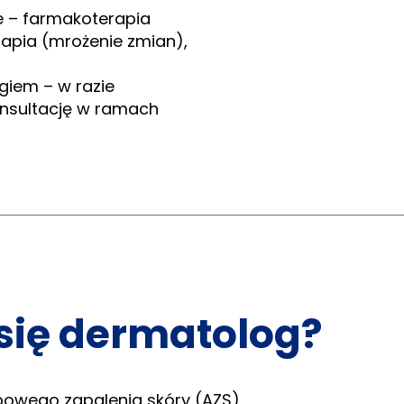
 – farmakoterapia
erapia (mrożenie zmian),
giem – w razie
onsultację w ramach
się dermatolog?
opowego zapalenia skóry (AZS),