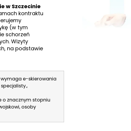
e w Szczecinie
ramach kontraktu
ferujemy
tykę (w tym
ie schorzeń
ych. Wizyty
ch, na podstawie
Z wymaga e-skierowania
pecjalisty.,
e o znacznym stopniu
 wojskowi, osoby