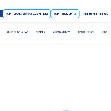
IKP - ZOSTAŃ PACJENTEM
IKP - RECEPTA
+48 91 441 53 00
REJESTRACJA
CENNIK
ABONAMENTY
AKTUALNOŚCI
FAQ