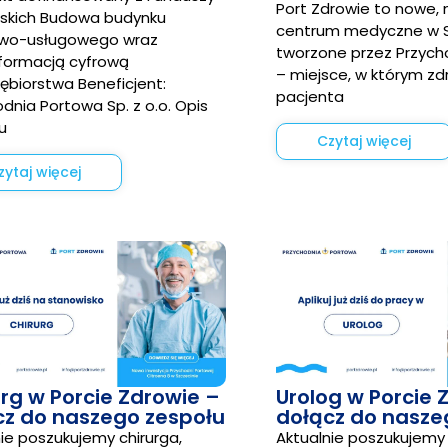
Port Zdrowie to nowe,
jskich Budowa budynku
centrum medyczne w S
wo-usługowego wraz
tworzone przez Przych
sformacją cyfrową
– miejsce, w którym zd
ębiorstwa Beneficjent:
pacjenta
dnia Portowa Sp. z o.o. Opis
u
Czytaj więcej
zytaj więcej
rg w Porcie Zdrowie –
Urolog w Porcie 
cz do naszego zespołu
dołącz do nasze
ie poszukujemy chirurga,
Aktualnie poszukujemy 