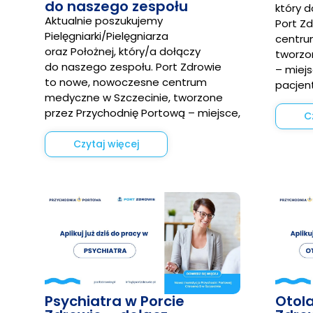
do naszego zespołu
który 
Aktualnie poszukujemy
Port Z
Pielęgniarki/Pielęgniarza
centru
oraz Położnej, który/a dołączy
tworzo
do naszego zespołu. Port Zdrowie
– miejs
to nowe, nowoczesne centrum
pacjen
medyczne w Szczecinie, tworzone
przez Przychodnię Portową – miejsce,
C
Czytaj więcej
Psychiatra w Porcie
Otol