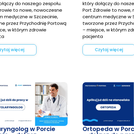
dołączy do naszego zespołu.
który dołączy do nasz
drowie to nowe, nowoczesne
Port Zdrowie to nowe,
m medyczne w Szczecinie,
centrum medyczne w S
ne przez Przychodnię Portową
tworzone przez Przych
ce, w którym zdrowie
– miejsce, w którym zd
ta
pacjenta
zytaj więcej
Czytaj więcej
aryngolog w Porcie
Ortopeda w Porc