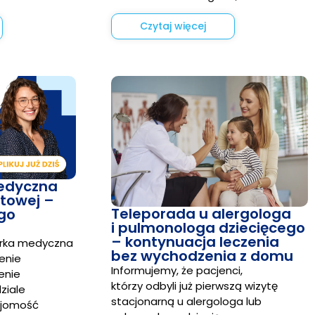
Czytaj więcej
medyczna
rtowej –
Teleporada u alergologa
go
i pulmonologa dziecięcego
– kontynuacja leczenia
orka medyczna
bez wychodzenia z domu
enie
Informujemy, że pacjenci,
enie
którzy odbyli już pierwszą wizytę
ziale
stacjonarną u alergologa lub
ajomość