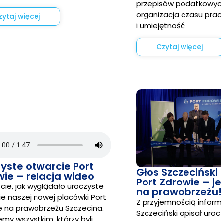
przepisów podatkowyc
organizacja czasu pra
zytaj więcej
i umiejętność
Czytaj więcej
yste otwarcie Port
Głos Szczeciński
ie – relacja wideo
Port Zdrowie – 
cie, jak wyglądało uroczyste
na prawobrzeżu
e naszej nowej placówki Port
Z przyjemnością inform
e na prawobrzeżu Szczecina.
Szczeciński opisał uro
emy wszystkim, którzy byli