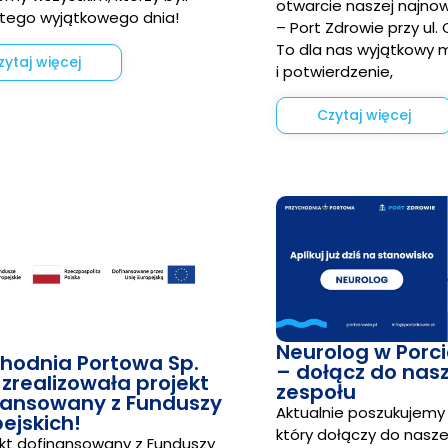
otwarcie naszej najnow
 tego wyjątkowego dnia!
– Port Zdrowie przy ul. 
To dla nas wyjątkowy
zytaj więcej
i potwierdzenie,
Czytaj więcej
Neurolog w Porc
chodnia Portowa Sp.
– dołącz do nas
. zrealizowała projekt
zespołu
nansowany z Funduszy
Aktualnie poszukujemy
ejskich!
który dołączy do nasz
t dofinansowany z Funduszy