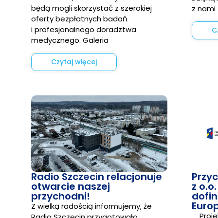
będą mogli skorzystać z szerokiej
z nami
oferty bezpłatnych badań
i profesjonalnego doradztwa
C
medycznego. Galeria
Czytaj więcej
Radio Szczecin relacjonuje
Przy
otwarcie naszej
z o.o
przychodni!
dofi
Europ
Z wielką radością informujemy, że
Projek
Radio Szczecin przygotowało