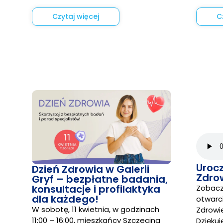
Czytaj więcej
C
Urocz
Dzień Zdrowia w Galerii
Zdrow
Gryf – bezpłatne badania,
konsultacje i profilaktyka
Zobacz
dla każdego!
otwarci
W sobotę, 11 kwietnia, w godzinach
Zdrowi
11:00 – 16:00, mieszkańcy Szczecina
Dziękuj