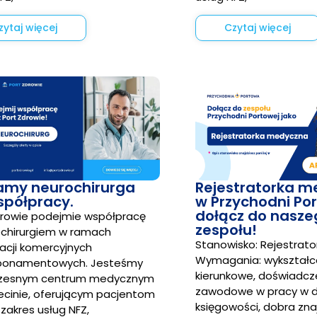
zytaj więcej
Czytaj więcej
amy neurochirurga
Rejestratorka 
spółpracy.
w Przychodni Po
dołącz do nasze
drowie podejmie współpracę
zespołu!
ochirurgiem w ramach
Stanowisko: Rejestrat
acji komercyjnych
Wymagania: wykształc
bonamentowych. Jesteśmy
kierunkowe, doświadcz
zesnym centrum medycznym
zawodowe w pracy w d
ecinie, oferującym pacjentom
księgowości, dobra zn
 zakres usług NFZ,