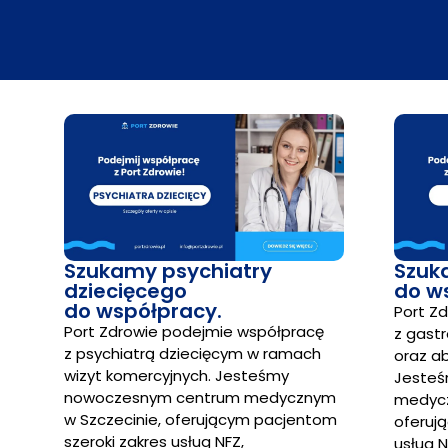
Szukamy psychiatry
Szuk
dziecięcego
do w
do współpracy.
Port Z
Port Zdrowie podejmie współpracę
z gast
z psychiatrą dziecięcym w ramach
oraz a
wizyt komercyjnych. Jesteśmy
Jeste
nowoczesnym centrum medycznym
medycz
w Szczecinie, oferującym pacjentom
oferuj
szeroki zakres usług NFZ,
usług N