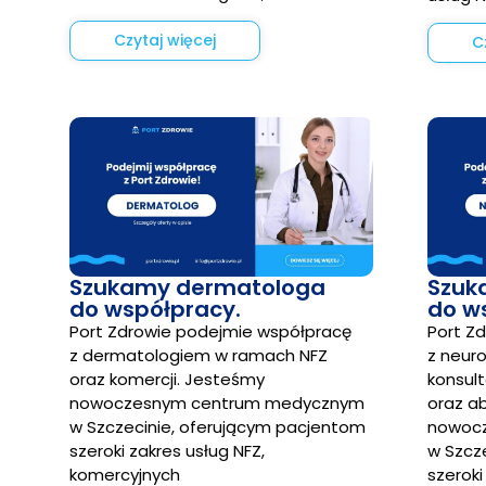
Czytaj więcej
C
Szukamy dermatologa
Szuk
do współpracy.
do w
Port Zdrowie podejmie współpracę
Port Z
z dermatologiem w ramach NFZ
z neur
oraz komercji. Jesteśmy
konsult
nowoczesnym centrum medycznym
oraz a
w Szczecinie, oferującym pacjentom
nowoc
szeroki zakres usług NFZ,
w Szcz
komercyjnych
szeroki