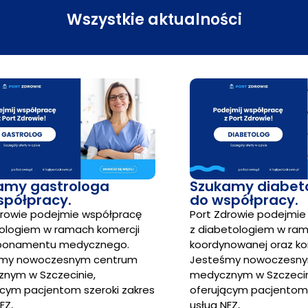
Wszystkie aktualności
amy gastrologa
Szukamy diabet
spółpracy.
do współpracy.
drowie podejmie współpracę
Port Zdrowie podejmie
rologiem w ramach komercji
z diabetologiem w ram
bonamentu medycznego.
koordynowanej oraz kom
śmy nowoczesnym centrum
Jesteśmy nowoczesn
nym w Szczecinie,
medycznym w Szczecin
ącym pacjentom szeroki zakres
oferującym pacjentom 
FZ,
usług NFZ,