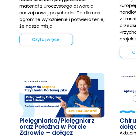
Europe
materiał z uroczystego otwarcia
handlo
naszej nowej przychodni! To dla nas
z tran
ogromne wyróżnienie i potwierdzenie,
przedsi
że nasza misja
Przycho
projekt
Czytaj więcej
C
Pielęgniarka/Pielęgniarz
Chiru
oraz Położna w Porcie
dołą
Zdrowie – dołącz
Aktualn