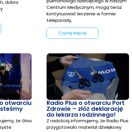
pulmonologa dziecięcego w naszym
h, dobra
Centrum Medycznym, mogą teraz
cy
kontynuować leczenie w formie
teleporady,
Czytaj więcej
 o otwarciu
Radio Plus o otwarciu Port
jesteśmy
Zdrowie – złóż deklarację
!
do lekarza rodzinnego!
ujemy, że Głos
Z radością informujemy, że Radio Plus
czyste
przygotowało materiał dźwiękowy